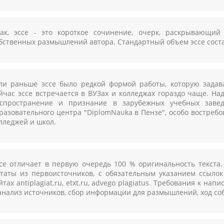
ак, эссе - это короткое сочинение, очерк, раскрывающий
бственных размышлений автора. Стандартный объем эссе составл
ли раньше эссе было редкой формой работы, которую задава
йчас эссе встречается в ВУЗах и колледжах гораздо чаще. На
спространение и признание в зарубежных учебных завед
разовательного центра "DiplomNauka в Пензе", особо востребо
лледжей и школ.
се отличает в первую очередь 100 % оригинальность текста
таты из первоисточников, с обязательным указанием ссылок
йтах antiplagiat.ru, etxt.ru, advego plagiatus. Требования к н
анализ источников, сбор информации для размышлений, ход со