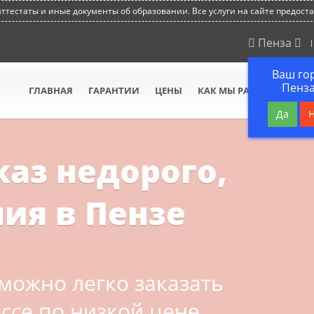
тестаты и иные документы об образовании. Все услуги на сайте предост
Пенза
Ваш го
Пенза
ГЛАВНАЯ
ГАРАНТИИ
ЦЕНЫ
КАК МЫ РАБОТАЕМ
В
Да
каз недорого,
ия в Пензе
можно легко заказать
ссе по низкой цене.