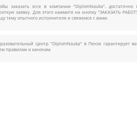
обы заказать эссе в компании "DiplomNauka", достаточно
роткую заявку. Для этого нажмите на кнопку "ЗАКАЗАТЬ РАБО
шу тему опытного исполнителя и свяжемся с вами.
разовательный Центр "DiplomNauka" в Пензе гарантирует ва
ем правилам и канонам.
НА ПОМОЩЬ И КОНСУЛЬТАЦ
ТЬ ЦЕНУ