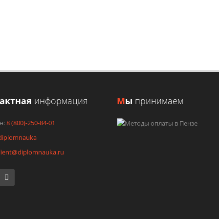
 заявку и получите консультацию или ориентировочную стоимо
ЗАКАЗАТЬ КОНСУЛЬТАЦИЮ
УЗНАТЬ СТОИМОСТЬ
тактная
информация
М
ы
принимаем
н:
8 (800)-250-84-01
diplomnauka
lient@diplomnauka.ru