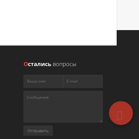
сть работы
О
стались
вопросы