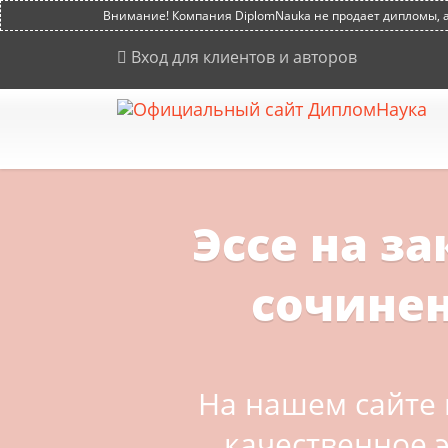
Внимание! Компания DiplomNauka не продает дипломы, ат
Вход для клиентов и авторов
Эссе на за
сочинен
На нашем сайте 
качественное э