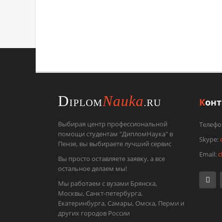
Отправьте
D
Nauka
К
он
IPLOM
.RU
Выбирая центр профессиональной
Телефо
помощи студентам "ДипломНаука" в
Skype:
Пензе, вы выбираете лучший сервис
Email:
c
Вы просто оставляете заявку, а все
остальное делаем мы!
Мы работаем с вузами Брянска,
Москвы, Санкт-петербурга,
Екатеринбурга, Самары, Омска, Перми и
других городов России