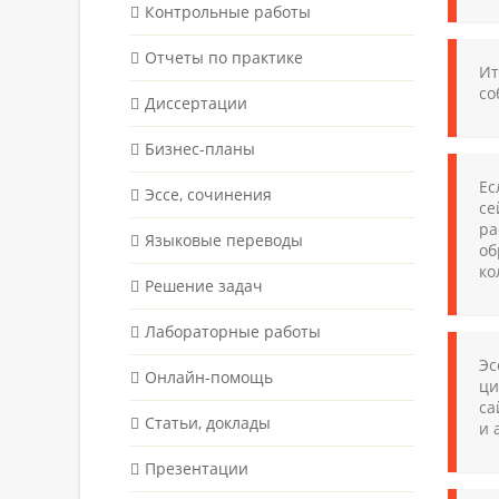
Контрольные работы
Отчеты по практике
Ит
со
Диссертации
Бизнес-планы
Ес
Эссе, сочинения
се
ра
Языковые переводы
об
ко
Решение задач
Лабораторные работы
Эс
Онлайн-помощь
ци
са
Статьи, доклады
и 
Презентации